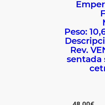
Emper
F
Peso: 10
Descripc
Rev. VE
sentada 
cet
48.00€