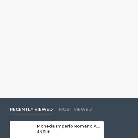
RECENTLY VIEWED
MOST VIEWED
Moneda Imperio Romano As Julia Mamaea 224 d.C.
48.00€