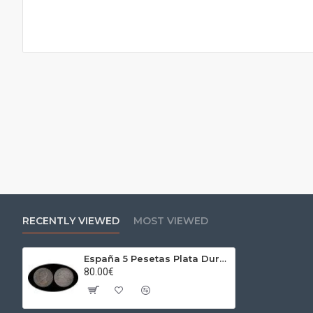
RECENTLY VIEWED
MOST VIEWED
España 5 Pesetas Plata Duro 1891 *91 PG M Alfonso XIII
80.00€