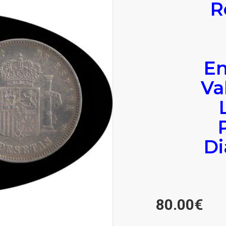
R
En
Val
Di
80.00€