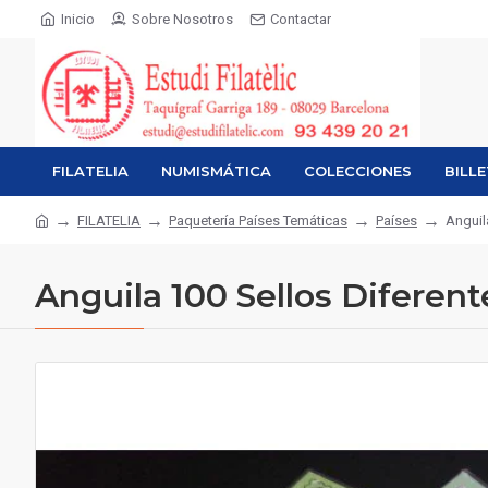
Inicio
Sobre Nosotros
Contactar
FILATELIA
NUMISMÁTICA
COLECCIONES
BILL
FILATELIA
Paquetería Países Temáticas
Países
Anguil
Anguila 100 Sellos Diferent