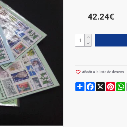
42.24€
Añadir a la lista de deseos
Share
Facebook
X
Pinte