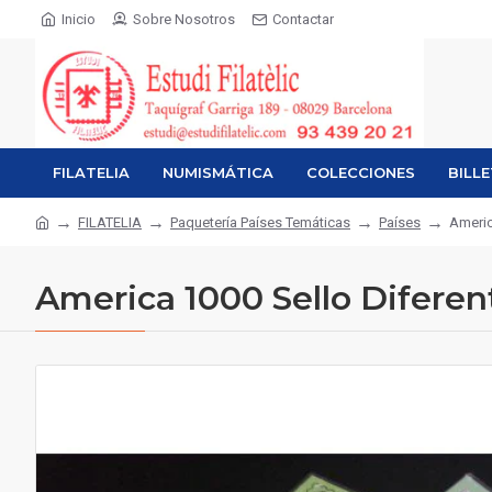
Inicio
Sobre Nosotros
Contactar
FILATELIA
NUMISMÁTICA
COLECCIONES
BILL
FILATELIA
Paquetería Países Temáticas
Países
Americ
America 1000 Sello Diferen