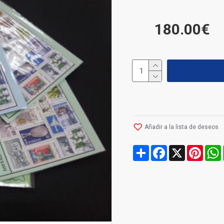
180.00€
Añadir a la lista de deseos
Share
Facebook
X
Pinte