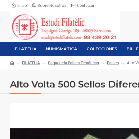
Inicio
Sobre Nosotros
Contactar
FILATELIA
NUMISMÁTICA
COLECCIONES
BILL
FILATELIA
Paquetería Países Temáticas
Países
Alto V
Alto Volta 500 Sellos Difer