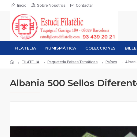
Inicio
Sobre Nosotros
Contactar
FILATELIA
NUMISMÁTICA
COLECCIONES
BILL
FILATELIA
Paquetería Países Temáticas
Países
Albani
Albania 500 Sellos Diferen