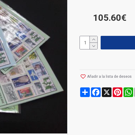
105.60€
Añadir a la lista de deseos
Share
Facebook
X
Pinte