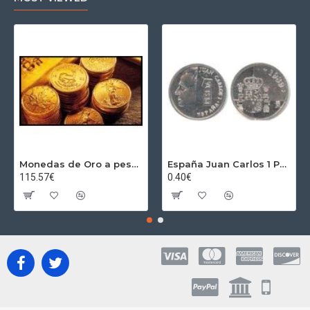
Monedas de Oro a peso por gramos al precio del día + 2,5% Au
España Juan Carlos 1 Peseta JC 1989 Madrid ND
115.57€
0.40€