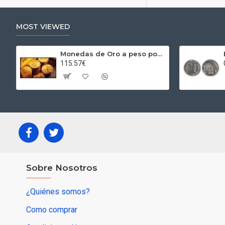
MOST VIEWED
Monedas de Oro a peso por gramos al precio del día + 2,5% Au
115.57€
Sobre Nosotros
¿Quiénes somos?
Como comprar