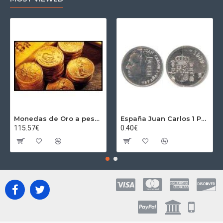
Monedas de Oro a peso por gramos al precio del día + 2,5% Au
España Juan Carlos 1 Peseta JC 1989 Madrid ND
115.57€
0.40€