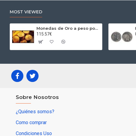
MOST VIEWED
Monedas de Oro a peso por gramos al precio del día + 2,5% Au
115.57€
Sobre Nosotros
¿Quiénes somos?
Como comprar
Condiciones Uso