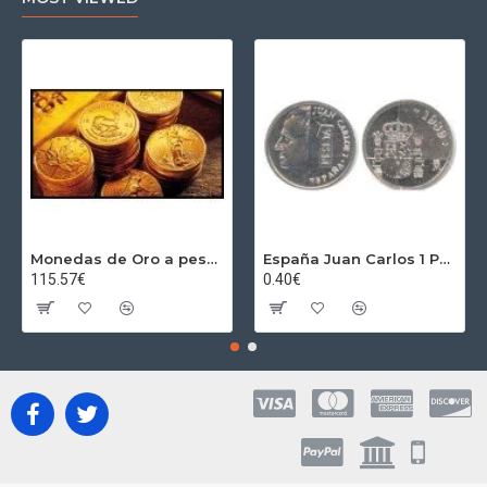
Monedas de Oro a peso por gramos al precio del día + 2,5% Au
España Juan Carlos 1 Peseta JC 1989 Madrid ND
115.57€
0.40€