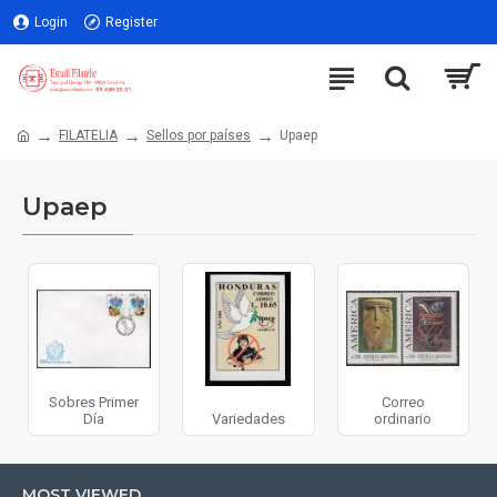
Login
Register
FILATELIA
Sellos por países
Upaep
Upaep
Sobres Primer
Correo
Día
Variedades
ordinario
MOST VIEWED