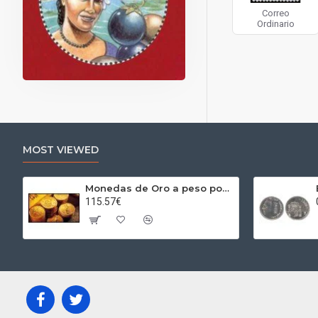
Correo
Ordinario
MOST VIEWED
Monedas de Oro a peso por gramos al precio del día + 2,5% Au
115.57€