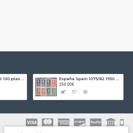
España Spain 1966 100 ptas Franco Plata Ag
España Spain 1075/82 1950 Centenario del sello MNH
250.00€