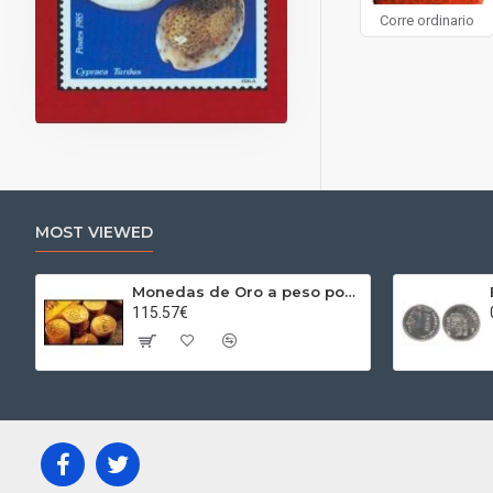
Corre ordinario
MOST VIEWED
Monedas de Oro a peso por gramos al precio del día + 2,5% Au
115.57€