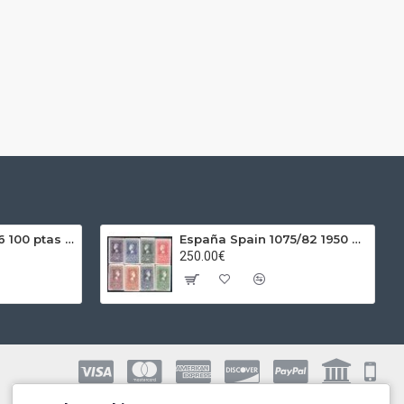
España Spain 1966 100 ptas Franco Plata Ag
España Spain 1075/82 1950 Centenario del sello MNH
250.00€