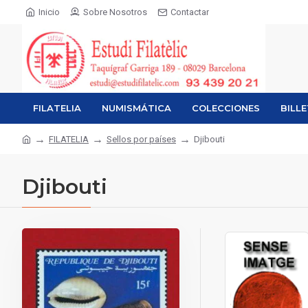
Inicio
Sobre Nosotros
Contactar
FILATELIA
NUMISMÁTICA
COLECCIONES
BILL
FILATELIA
Sellos por países
Djibouti
Djibouti