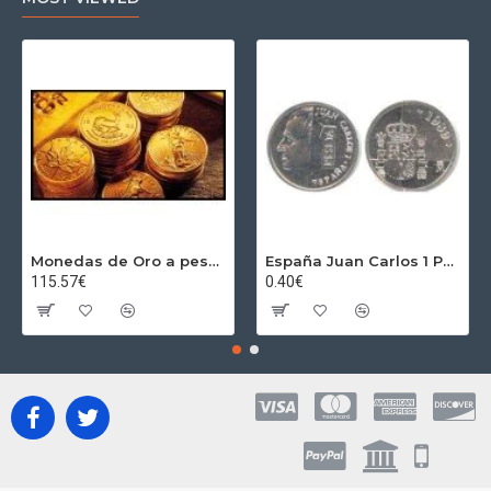
Monedas de Oro a peso por gramos al precio del día + 2,5% Au
España Juan Carlos 1 Peseta JC 1989 Madrid ND
115.57€
0.40€