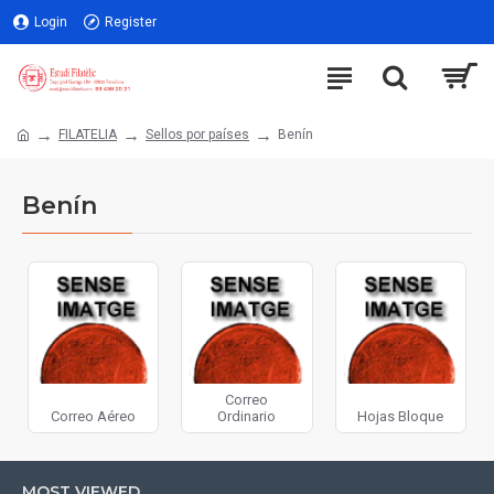
Login
Register
FILATELIA
Sellos por países
Benín
Benín
Correo
Correo Aéreo
Ordinario
Hojas Bloque
MOST VIEWED