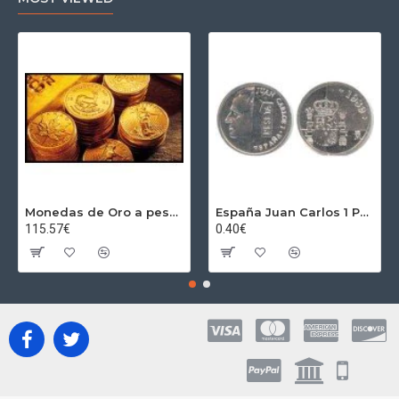
Monedas de Oro a peso por gramos al precio del día + 2,5% Au
España Juan Carlos 1 Peseta JC 1989 Madrid ND
115.57€
0.40€