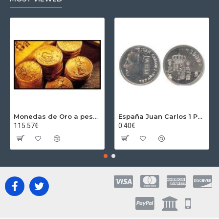
Monedas de Oro a peso por gramos al precio del día + 2,5% Au
España Juan Carlos 1 Peseta JC 1989 Madrid ND
115.57€
0.40€