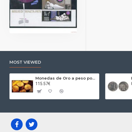
MOST VIEWED
Monedas de Oro a peso por gramos al precio del día + 2,5% Au
115.57€