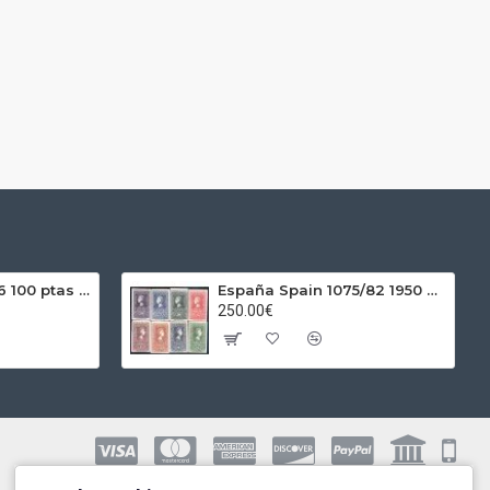
España Spain 1966 100 ptas Franco Plata Ag
España Spain 1075/82 1950 Centenario del sello MNH
250.00€