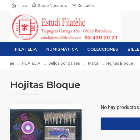
Inicio
Sobre Nosotros
Contactar
FILATELIA
NUMISMÁTICA
COLECCIONES
BILL
FILATELIA
Sellos por países
Malta
Hojitas Bloque
Hojitas Bloque
No hay productos 