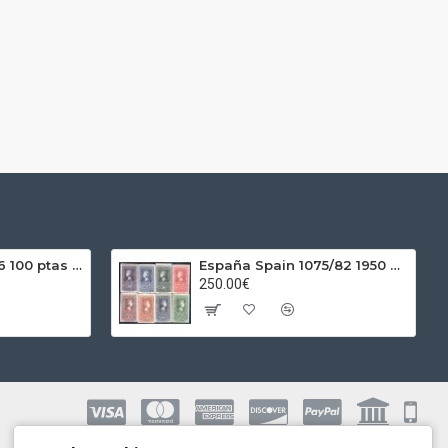
España Spain 1966 100 ptas Franco Plata Ag
España Spain 1075/82 1950 Centenario del sello MNH
250.00€