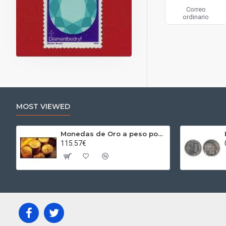
Correo
ordinario
MOST VIEWED
Monedas de Oro a peso por gramos al precio del día + 2,5% Au
115.57€