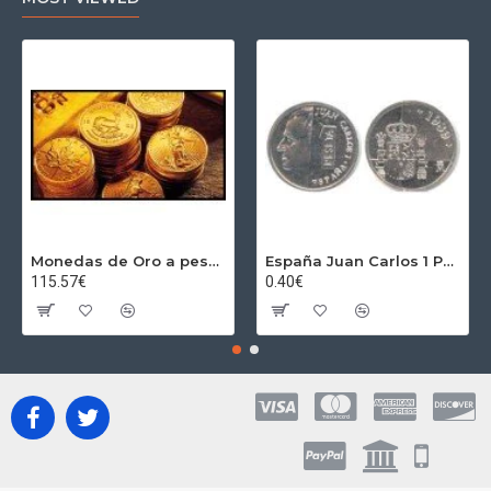
Monedas de Oro a peso por gramos al precio del día + 2,5% Au
España Juan Carlos 1 Peseta JC 1989 Madrid ND
115.57€
0.40€