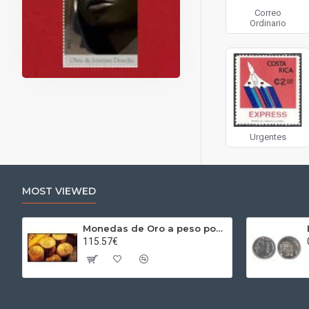
Correo
Ordinario
Urgentes
MOST VIEWED
Monedas de Oro a peso por gramos al precio del día + 2,5% Au
115.57€