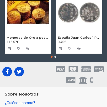
Monedas de Oro a peso por gramos al precio del día + 2,5% Au
España Juan Carlos 1 Peseta JC 1989 Madrid ND
115.57€
0.40€
Sobre Nosotros
¿Quiénes somos?