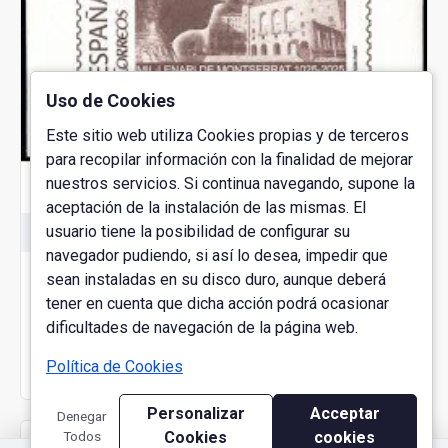
Uso de Cookies
Este sitio web utiliza Cookies propias y de terceros
para recopilar información con la finalidad de mejorar
nuestros servicios. Si continua navegando, supone la
aceptación de la instalación de las mismas. El
usuario tiene la posibilidad de configurar su
GR000016
navegador pudiendo, si así lo desea, impedir que
España Spain Grabado 16 Barnafil 2024 Montserrat
sean instaladas en su disco duro, aunque deberá
1025-2025
tener en cuenta que dicha acción podrá ocasionar
75.00€
dificultades de navegación de la página web.
Política de Cookies
FILTER PRODUCTS
Personalizar
Acceptar
Denegar
Todos
Cookies
cookies