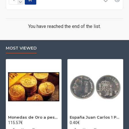
You have reached the end of the list.
MOST VIEWED
Monedas de Oro a peso por gramos al precio del día + 2,5% Au
España Juan Carlos 1 Peseta JC 1989 Madrid ND
115.57€
0.40€