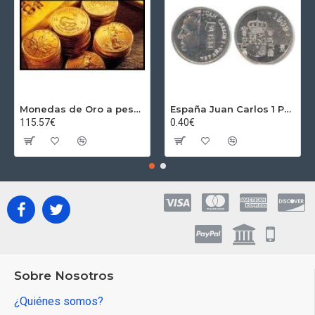
Monedas de Oro a peso por gramos al precio del día + 2,5% Au
España Juan Carlos 1 Peseta JC 1989 Madrid ND
115.57€
0.40€
Sobre Nosotros
¿Quiénes somos?