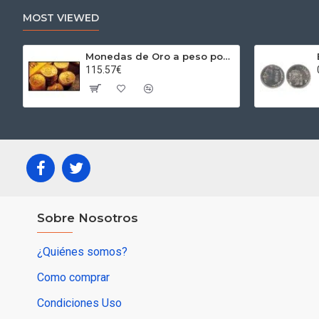
MOST VIEWED
Monedas de Oro a peso por gramos al precio del día + 2,5% Au
115.57€
Sobre Nosotros
¿Quiénes somos?
Como comprar
Condiciones Uso