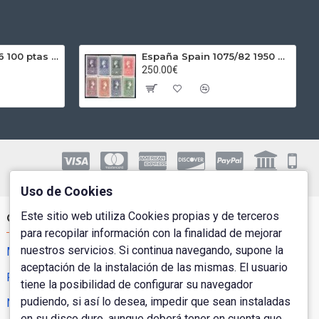
España Spain 1966 100 ptas Franco Plata Ag
España Spain 1075/82 1950 Centenario del sello MNH
250.00€
Uso de Cookies
Este sitio web utiliza Cookies propias y de terceros
Cuenta de Usuario
para recopilar información con la finalidad de mejorar
nuestros servicios. Si continua navegando, supone la
Mi Cuenta
aceptación de la instalación de las mismas. El usuario
Pedidos
tiene la posibilidad de configurar su navegador
pudiendo, si así lo desea, impedir que sean instaladas
Newsletter
en su disco duro, aunque deberá tener en cuenta que