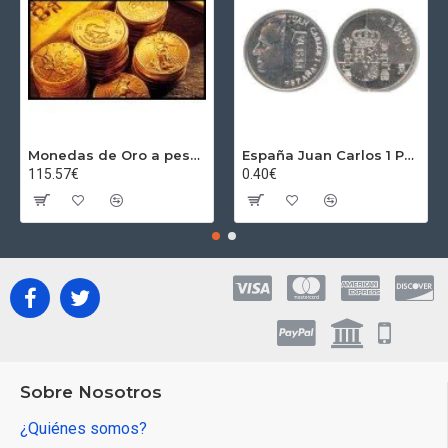
Monedas de Oro a peso por gramos al precio del día + 2,5% Au
España Juan Carlos 1 Peseta JC 1989 Madrid ND
115.57€
0.40€
Sobre Nosotros
¿Quiénes somos?