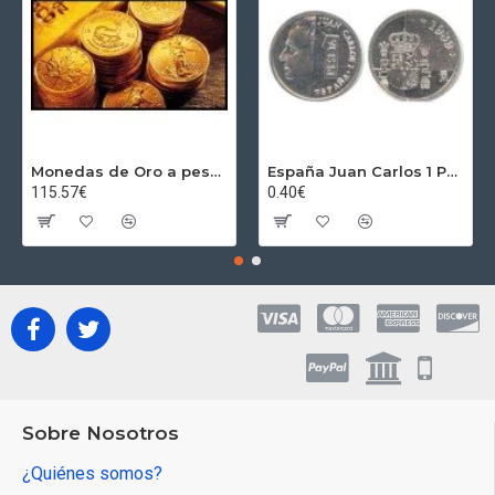
Monedas de Oro a peso por gramos al precio del día + 2,5% Au
España Juan Carlos 1 Peseta JC 1989 Madrid ND
115.57€
0.40€
Sobre Nosotros
¿Quiénes somos?