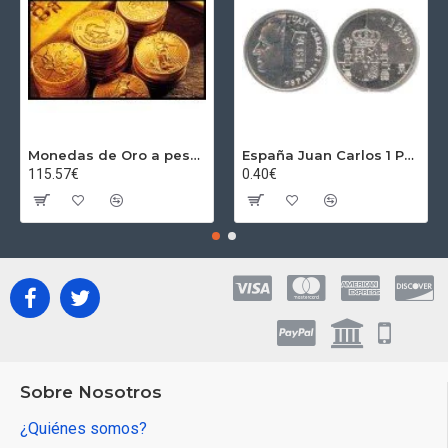
Monedas de Oro a peso por gramos al precio del día + 2,5% Au
España Juan Carlos 1 Peseta JC 1989 Madrid ND
115.57€
0.40€
Sobre Nosotros
¿Quiénes somos?