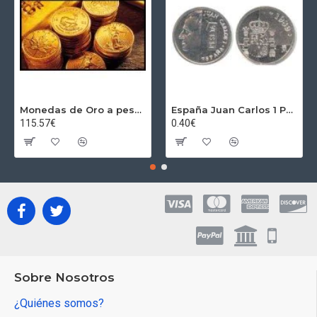
Monedas de Oro a peso por gramos al precio del día + 2,5% Au
España Juan Carlos 1 Peseta JC 1989 Madrid ND
115.57€
0.40€
Sobre Nosotros
¿Quiénes somos?