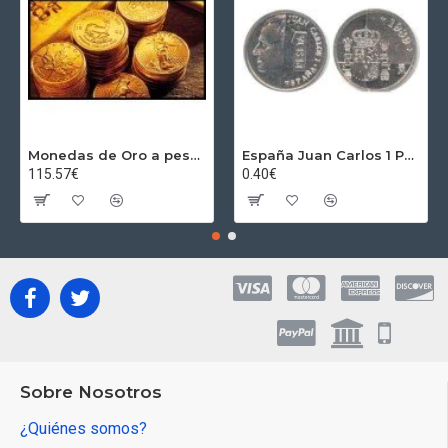
Monedas de Oro a peso por gramos al precio del día + 2,5% Au
España Juan Carlos 1 Peseta JC 1989 Madrid ND
115.57€
0.40€
Sobre Nosotros
¿Quiénes somos?