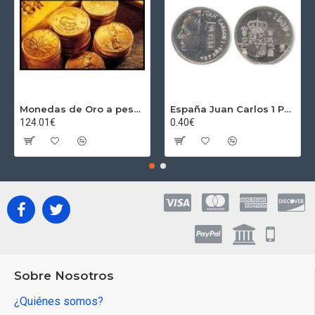
Monedas de Oro a peso por gramos al precio del día + 2,5% Au
España Juan Carlos 1 Peseta JC 1989 Madrid ND
124.01€
0.40€
Sobre Nosotros
¿Quiénes somos?