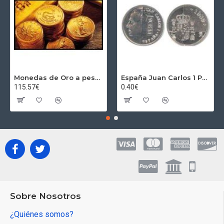
Monedas de Oro a peso por gramos al precio del día + 2,5% Au
España Juan Carlos 1 Peseta JC 1989 Madrid ND
115.57€
0.40€
Sobre Nosotros
¿Quiénes somos?